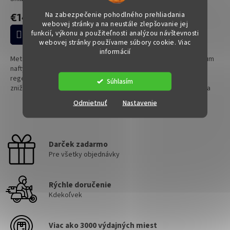
o
Na zabezpečenie pohodlného prehliadania
€14,24
€29,39
v
webovej stránky a na neustále zlepšovanie jej
funkcií, výkonu a použiteľnosti analýzou návštevnosti
Do košíka
Do košíka
webovej stránky používame súbory cookie. Viac
informácií
Metabond DPFCC je aditívum do
Metabond Megasel je aditívum
nafty na jednoduchšiu
do nafty pre čistejšie
regeneráciu DPF. Pomáha
spaľovanie a lepšiu ochranu
Súhlasím
znižovať teplotu vznietenia
dieselového motora. Pomáha
sadzí vo filtri pevných častíc,
rozpúšťať a odstraňovať
Odmietnuť
Nastavenie
podporuje rýchlejšiu a
nečistoty v palivovom systéme,
2
položiek celkom
O
úplnejšiu...
podporuje...
v
l
Darček zadarmo
á
Pre všetky objednávky
d
a
c
Rýchle doručenie
i
e
Kdekoľvek
p
r
v
Viac ako 3000 výdajných miest