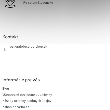
k
Po celom Slovensku
y
v
Z
ý
á
p
i
p
s
ä
u
Kontakt
t
i
eshop
@
decarbo-shop.sk
e
Informácie pre vás
Blog
Všeobecné obchodné podmienky
Zásady ochrany osobných údajov
eshop.decarbo.cz