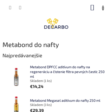
Prejsť
NÁKUP
na
obsah
KOŠÍK
Metabond do nafty
Najpredávanejšie
Metabond DPFCC aditívum do nafty na
regeneráciu a čistenie filtra pevných častíc 250
ml
Skladem
(1 ks)
€14,24
Metabond Megasel aditívum do nafty 250 ml
Skladem
(3 ks)
€29,39