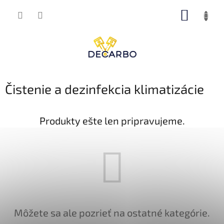
Prejsť
NÁKUP
na
obsah
KOŠÍK
Čistenie a dezinfekcia klimatizácie
Produkty ešte len pripravujeme.
Môžete sa ale pozrieť na ostatné kategórie.