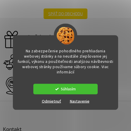
SPÄŤ DO OBCHODU
Darček zadarmo
Pre všetky objednávky
Na zabezpečenie pohodlného prehliadania
webovej stránky a na neustále zlepšovanie jej
Rýchle doručenie
funkcií, výkonu a použiteľnosti analýzou návštevnosti
Kdekoľvek
webovej stránky používame súbory cookie. Viac
informácií
Viac ako 3000 výdajných miest
Po celom Slovensku
Súhlasím
Odmietnuť
Nastavenie
Z
á
p
ä
Kontakt
t