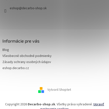
i
eshop
@
decarbo-shop.sk
e
Informácie pre vás
Blog
Všeobecné obchodné podmienky
Zásady ochrany osobných údajov
eshop.decarbo.cz
Vytvoril Shoptet
Copyright 2026
Decarbo-shop.sk
. Všetky práva vyhradené.
Upraviť