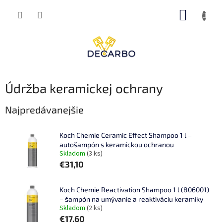
Prejsť
NÁKUP
na
obsah
KOŠÍK
Údržba keramickej ochrany
Najpredávanejšie
Koch Chemie Ceramic Effect Shampoo 1 l –
autošampón s keramickou ochranou
Skladom
(3 ks)
€31,10
Koch Chemie Reactivation Shampoo 1 l (806001)
– šampón na umývanie a reaktiváciu keramiky
Skladom
(2 ks)
€17,60