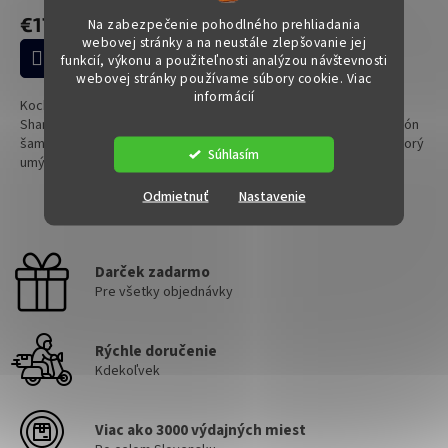
o
€17,60
€31,10
Na zabezpečenie pohodlného prehliadania
v
webovej stránky a na neustále zlepšovanie jej
funkcií, výkonu a použiteľnosti analýzou návštevnosti
Do košíka
Do košíka
webovej stránky používame súbory cookie. Viac
informácií
Koch Chemie Reactivation
Koch Chemie Ceramic Effect
Shampoo je silno peniaci kyslý
Shampoo je ošetrujúci šampón
šampón, ktorý pri ručnom
s konzervačným účinkom, ktorý
Súhlasím
umývaní odstraňuje minerálne
pri ručnom umývaní čistí a
usadeniny (vodný kameň, soli,
zároveň posilňuje keramickú
Odmietnuť
Nastavenie
prach) a pomáha obnoviť
ochranu – zanechá hlboký
2
položiek celkom
O
hydrofóbny...
lesk,...
v
l
Darček zadarmo
á
Pre všetky objednávky
d
a
c
Rýchle doručenie
i
e
Kdekoľvek
p
r
v
Viac ako 3000 výdajných miest
k