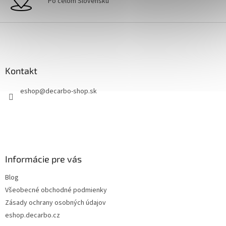
Po celom Slovensku
y
v
Z
ý
á
p
i
p
s
ä
u
Kontakt
t
i
eshop
@
decarbo-shop.sk
e
Informácie pre vás
Blog
Všeobecné obchodné podmienky
Zásady ochrany osobných údajov
eshop.decarbo.cz