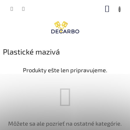
Prejsť
NÁKUP
na
obsah
KOŠÍK
Plastické mazivá
Produkty ešte len pripravujeme.
Môžete sa ale pozrieť na ostatné kategórie.