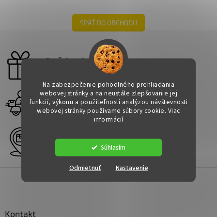
SPÄŤ DO OBCHODU
Darček zadarmo
Pre všetky objednávky
Na zabezpečenie pohodlného prehliadania
webovej stránky a na neustále zlepšovanie jej
Rýchle doručenie
funkcií, výkonu a použiteľnosti analýzou návštevnosti
Kdekoľvek
webovej stránky používame súbory cookie. Viac
informácií
Viac ako 3000 výdajných miest
Po celom Slovensku
Súhlasím
Odmietnuť
Nastavenie
Z
á
p
ä
Kontakt
t