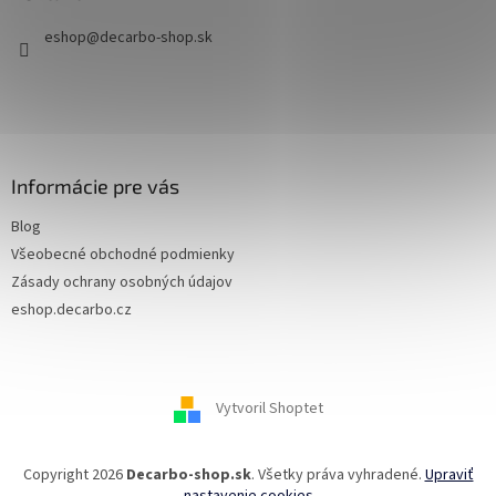
i
eshop
@
decarbo-shop.sk
e
Informácie pre vás
Blog
Všeobecné obchodné podmienky
Zásady ochrany osobných údajov
eshop.decarbo.cz
Vytvoril Shoptet
Copyright 2026
Decarbo-shop.sk
. Všetky práva vyhradené.
Upraviť