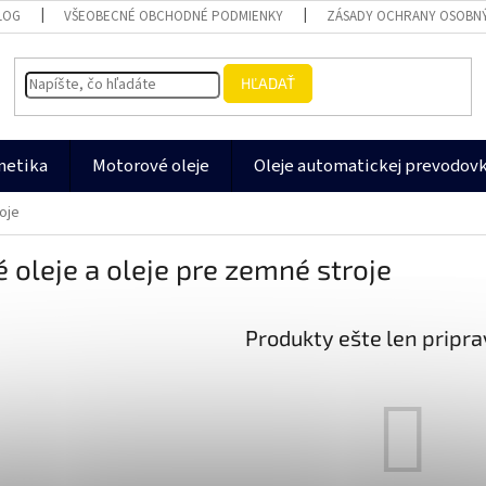
LOG
VŠEOBECNÉ OBCHODNÉ PODMIENKY
ZÁSADY OCHRANY OSOBN
HĽADAŤ
metika
Motorové oleje
Oleje automatickej prevodov
roje
 oleje a oleje pre zemné stroje
Produkty ešte len pripr