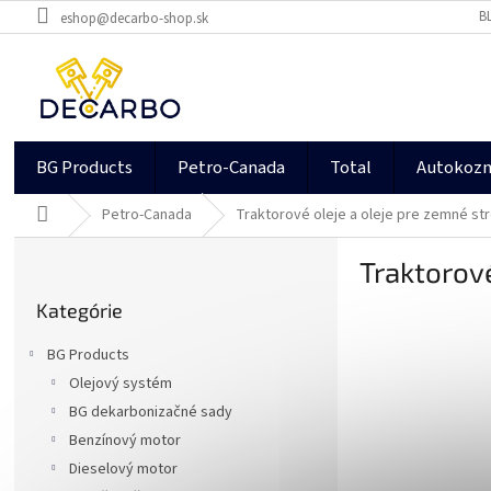
Prejsť
B
eshop@decarbo-shop.sk
na
obsah
BG Products
Petro-Canada
Total
Autokoz
Domov
Petro-Canada
Traktorové oleje a oleje pre zemné st
B
Traktorové
o
Preskočiť
č
Kategórie
kategórie
n
ý
BG Products
p
Olejový systém
a
BG dekarbonizačné sady
n
e
Benzínový motor
l
Dieselový motor