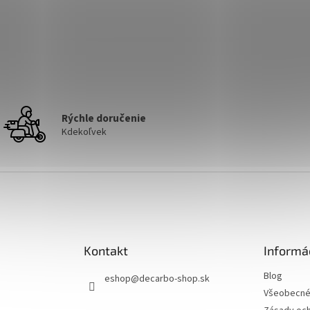
Rýchle doručenie
Kdekoľvek
Kontakt
Informá
Blog
eshop
@
decarbo-shop.sk
Všeobecné