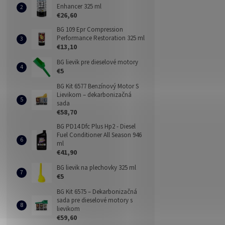
Enhancer 325 ml
€26,60
BG 109 Epr Compression
Performance Restoration 325 ml
€13,10
BG lievik pre dieselové motory
€5
BG Kit 6577 Benzínový Motor S
Lievikom – dekarbonizačná
sada
€58,70
BG PD14 Dfc Plus Hp2 - Diesel
Fuel Conditioner All Season 946
ml
€41,90
BG lievik na plechovky 325 ml
€5
BG Kit 6575 – Dekarbonizačná
sada pre dieselové motory s
lievikom
€59,60