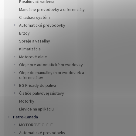
Posilňovač riadenia
Manuálne prevodovky a diferenciály
Chladiaci systém
Automatické prevodovky
Brzdy
Spreje a vazelíny
Klimatizácia
Motorové oleje
Oleje pre automatické prevodovky
Oleje do manuálnych prevodoviek a
diferenciálov
BG Prísady do paliva
Čističe palivovej sústavy
Motorky
Lievice na aplikáciu
Petro-Canada
MOTOROVÉ OLEJE
Automatické prevodovky