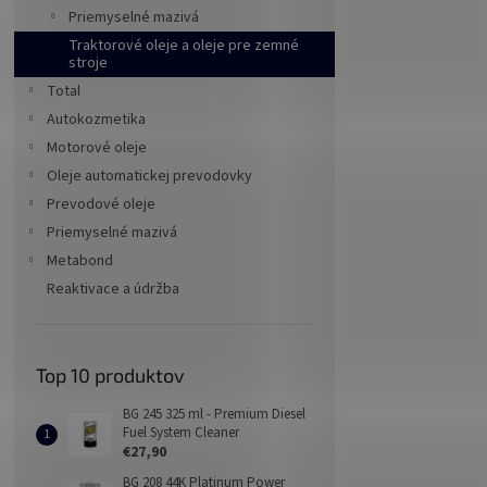
Priemyselné mazivá
Traktorové oleje a oleje pre zemné
stroje
Total
Autokozmetika
Motorové oleje
Oleje automatickej prevodovky
Prevodové oleje
Priemyselné mazivá
Metabond
Reaktivace a údržba
Top 10 produktov
BG 245 325 ml - Premium Diesel
Fuel System Cleaner
€27,90
BG 208 44K Platinum Power