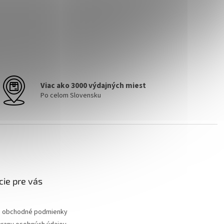
Viac ako 3000 výdajných miest
Po celom Slovensku
cie pre vás
 obchodné podmienky