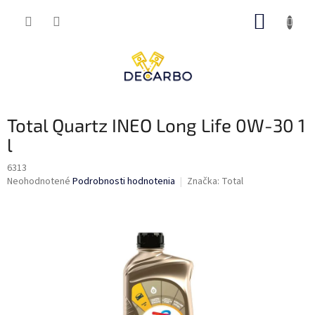
Prejsť
NÁKUP
na
obsah
KOŠÍK
Total Quartz INEO Long Life 0W-30 1
l
6313
Priemerné
Neohodnotené
Podrobnosti hodnotenia
Značka:
Total
hodnotenie
produktu
je
0,0
z
5
hviezdičiek.