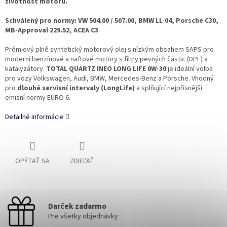
životnost motoru.
Schválený pro normy: VW 504.00 / 507.00, BMW LL-04, Porsche C30,
MB-Approval 229.52, ACEA C3
Prémiový plně syntetický motorový olej s nízkým obsahem SAPS pro
moderní benzínové a naftové motory s filtry pevných částic (DPF) a
katalyzátory.
TOTAL QUARTZ INEO LONG LIFE 0W-30
je ideální volba
pro vozy Volkswagen, Audi, BMW, Mercedes-Benz a Porsche. Vhodný
pro
dlouhé servisní intervaly (LongLife)
a splňující nejpřísnější
emisní normy EURO 6.
Detailné informácie
OPÝTAŤ SA
ZDIEĽAŤ
Darček zadarmo
Pre všetky objednávky