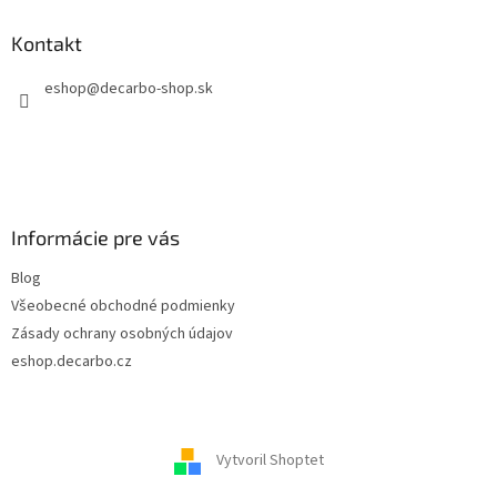
ä
Kontakt
t
i
eshop
@
decarbo-shop.sk
e
Informácie pre vás
Blog
Všeobecné obchodné podmienky
Zásady ochrany osobných údajov
eshop.decarbo.cz
Vytvoril Shoptet