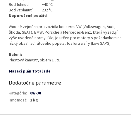
Bod tuhnutí
−48 °C
Bod vzplanutí
232 °C
Doporučené použití:
Vhodné zejména pro vozidla koncernu VW (Volkswagen, Audi,
Škoda, SEAT), BMW, Porsche a Mercedes-Benz, která vyžadují
výše uvedené normy. Olej je určen pro motory s požadavkem na
nízký obsah sulfátového popela, fosforu a síry (Low SAPS).
Balení:
Plastový kanystr, objem 1 litr.
Mazací plán Total zde
Dodatočné parametre
Kategória
:
0W-30
Hmotnosť
:
1 kg
Z
á
p