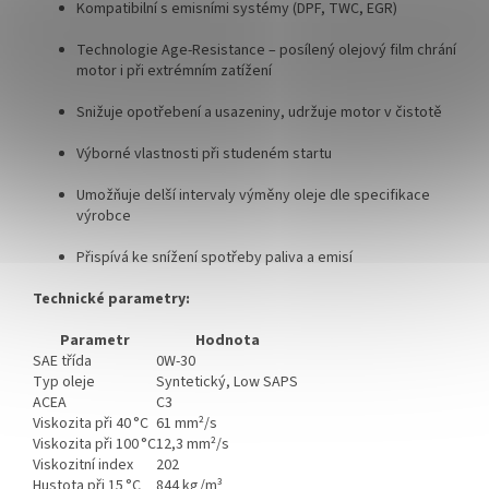
Kompatibilní s emisními systémy (DPF, TWC, EGR)
Technologie Age-Resistance – posílený olejový film chrání
motor i při extrémním zatížení
Snižuje opotřebení a usazeniny, udržuje motor v čistotě
Výborné vlastnosti při studeném startu
Umožňuje delší intervaly výměny oleje dle specifikace
výrobce
Přispívá ke snížení spotřeby paliva a emisí
Technické parametry:
Parametr
Hodnota
SAE třída
0W-30
Typ oleje
Syntetický, Low SAPS
ACEA
C3
Viskozita při 40 °C
61 mm²/s
Viskozita při 100 °C
12,3 mm²/s
Viskozitní index
202
Hustota při 15 °C
844 kg/m³