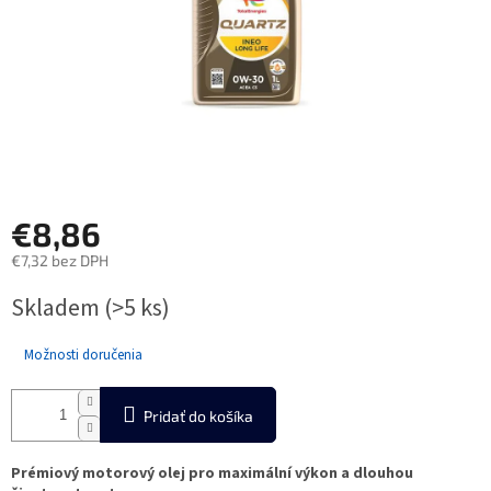
€8,86
€7,32 bez DPH
Jednotková
Skladem
(>5 ks)
cena:
Možnosti doručenia
Pridať do košíka
Prémiový motorový olej pro maximální výkon a dlouhou