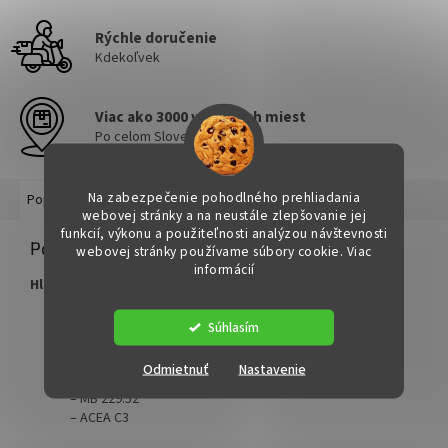
Rýchle doručenie
Kdekoľvek
Viac ako 3000 výdajných miest
Po celom Slovensku
Na zabezpečenie pohodlného prehliadania
Popis
webovej stránky a na neustále zlepšovanie jej
funkcií, výkonu a použiteľnosti analýzou návštevnosti
Podrobný popis
webovej stránky používame súbory cookie. Viac
informácií
Hlavní výhody:
Plně schválen výrobci:
Súhlasím
– VW 504.00 / 507.00
– BMW LongLife-04
Odmietnuť
Nastavenie
– Porsche C30
– MB 229.52
– ACEA C3