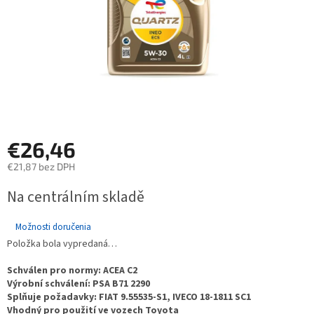
€26,46
€21,87 bez DPH
Jednotková
Na centrálním skladě
cena:
Možnosti doručenia
Položka bola vypredaná…
Schválen pro normy: ACEA C2
Výrobní schválení: PSA B71 2290
Splňuje požadavky: FIAT 9.55535-S1, IVECO 18-1811 SC1
Vhodný pro použití ve vozech Toyota