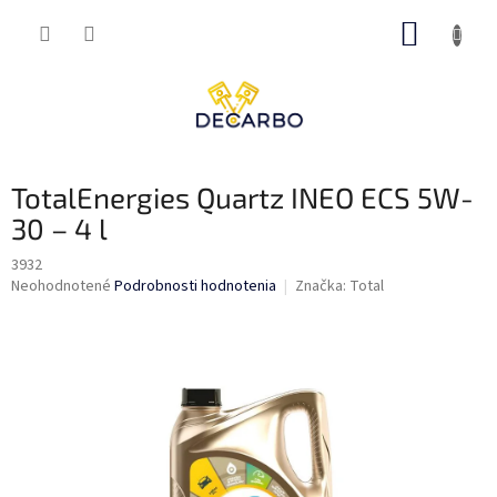
Prejsť
NÁKUP
na
obsah
KOŠÍK
TotalEnergies Quartz INEO ECS 5W-
30 – 4 l
3932
Priemerné
Neohodnotené
Podrobnosti hodnotenia
Značka:
Total
hodnotenie
produktu
je
0,0
z
5
hviezdičiek.