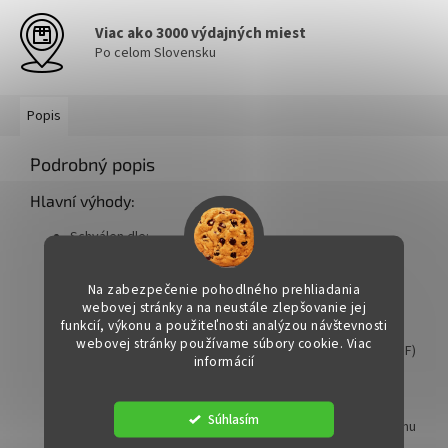
Viac ako 3000 výdajných miest
Po celom Slovensku
Popis
Podrobný popis
Hlavní výhody:
Schválen dle:
–
ACEA C2
–
PSA B71 2290
Na zabezpečenie pohodlného prehliadania
– Splňuje FIAT 9.55535-S1, IVECO 18-1811 SC1
webovej stránky a na neustále zlepšovanie jej
– Doporučeno pro Toyota
funkcií, výkonu a použiteľnosti analýzou návštevnosti
webovej stránky používame súbory cookie. Viac
Nízký obsah SAPS
– šetrný k filtrům pevných částic (DPF)
informácií
a dalším emisním systémům
Fuel Economy
– úspora paliva až o 6 % při studených
Súhlasím
startech, průměrná úspora 2,5 % v kombinovaném režimu