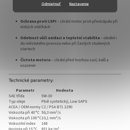
Odmietnuť
Nastavenie
ECS (Emission Control System)
– snižuje emise CO₂,
NOx a dalších škodlivin
Ochrana proti LSPI
– chrání motor proti předzápalu při
nízkých otáčkách
Odolnost vůči oxidaci a teplotní stabilita
– ideální i
do městského provozu nebo při častých studených
startech
Čistota motoru
– chrání před tvorbou sazí, kalů a
usazenin
Technické parametry:
Parametr
Hodnota
SAE třída
5W-30
Typ oleje
Plně syntetický, Low SAPS
ACEA / OEM normy
C2 / PSA B71 2290
Viskozita při 40 °C
56,3 mm²/s
Viskozita při 100 °C
10,1 mm²/s
Viskozitní index
168
Hustota při 15 °C
851 kg/m³