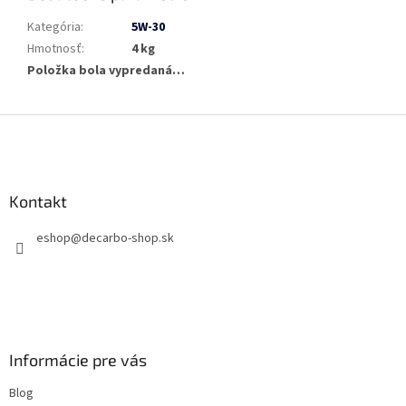
Kategória
:
5W-30
Hmotnosť
:
4 kg
Položka bola vypredaná…
Z
á
p
ä
Kontakt
t
i
eshop
@
decarbo-shop.sk
e
Informácie pre vás
Blog