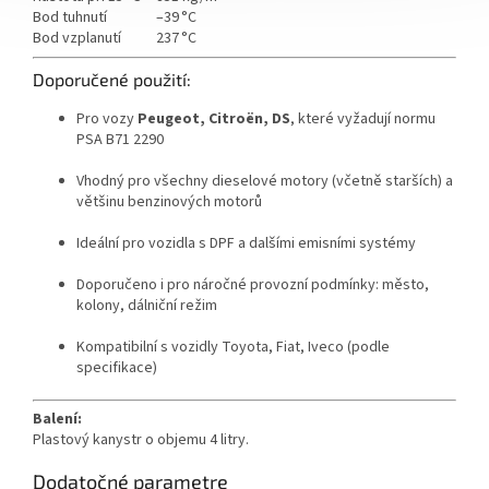
Bod tuhnutí
–39 °C
Bod vzplanutí
237 °C
Doporučené použití:
Pro vozy
Peugeot, Citroën, DS
, které vyžadují normu
PSA B71 2290
Vhodný pro všechny dieselové motory (včetně starších) a
většinu benzinových motorů
Ideální pro vozidla s DPF a dalšími emisními systémy
Doporučeno i pro náročné provozní podmínky: město,
kolony, dálniční režim
Kompatibilní s vozidly Toyota, Fiat, Iveco (podle
specifikace)
Balení:
Plastový kanystr o objemu 4 litry.
Dodatočné parametre