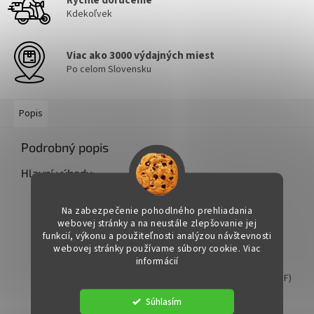
Rýchle doručenie
Kdekoľvek
Viac ako 3000 výdajných miest
Po celom Slovensku
Popis
Podrobný popis
Hlavní výhody:
Schválen dle:
Na zabezpečenie pohodlného prehliadania
–
ACEA C2
webovej stránky a na neustále zlepšovanie jej
–
PSA B71 2290
funkcií, výkonu a použiteľnosti analýzou návštevnosti
– Splňuje FIAT 9.55535-S1, IVECO 18-1811 SC1
webovej stránky používame súbory cookie. Viac
– Doporučeno pro Toyota
informácií
Nízký obsah SAPS
– šetrný k filtrům pevných částic (DPF)
a dalším emisním systémům
Súhlasím