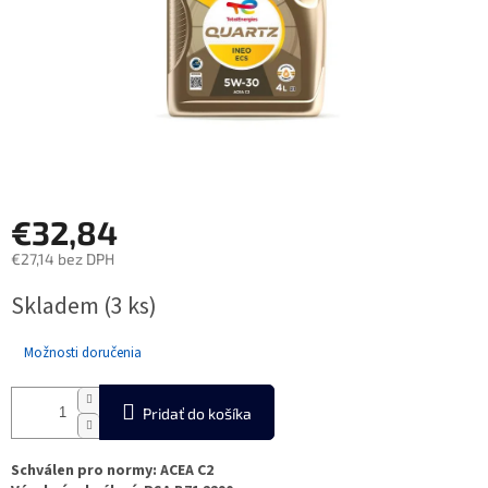
€32,84
€27,14 bez DPH
Jednotková
Skladem
(3 ks)
cena:
Možnosti doručenia
Pridať do košíka
Schválen pro normy: ACEA C2