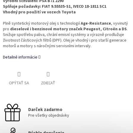
Výrobní schválení: PSA B71 2290
Splňuje požadavky: FIAT 9.55535-S1, IVECO 18-1811 SC1
Vhodný pro použití ve vozech Toyota
Plně syntetický motorový olej s technologií
Age-Resistance
, vyvinutý
pro
dieselové i benzinové motory značek Peugeot, Citroën a DS
.
Snižuje spotřebu paliva, chrání emisní systémy a výrazně prodlužuje
životnost částicových filtrů (DPF). Olej je vhodný i pro starší generace
motorů a motory s náročnými servisními intervaly.
Detailné informácie
OPÝTAŤ SA
ZDIEĽAŤ
Darček zadarmo
Pre všetky objednávky