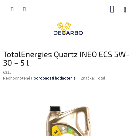
Prejsť
NÁKUP
na
obsah
KOŠÍK
TotalEnergies Quartz INEO ECS 5W-
30 – 5 l
6315
Priemerné
Neohodnotené
Podrobnosti hodnotenia
Značka:
Total
hodnotenie
produktu
je
0,0
z
5
hviezdičiek.