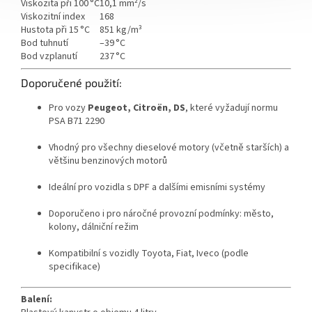
Viskozita při 100 °C
10,1 mm²/s
Viskozitní index
168
Hustota při 15 °C
851 kg/m³
Bod tuhnutí
–39 °C
Bod vzplanutí
237 °C
Doporučené použití:
Pro vozy
Peugeot, Citroën, DS
, které vyžadují normu
PSA B71 2290
Vhodný pro všechny dieselové motory (včetně starších) a
většinu benzinových motorů
Ideální pro vozidla s DPF a dalšími emisními systémy
Doporučeno i pro náročné provozní podmínky: město,
kolony, dálniční režim
Kompatibilní s vozidly Toyota, Fiat, Iveco (podle
specifikace)
Balení: