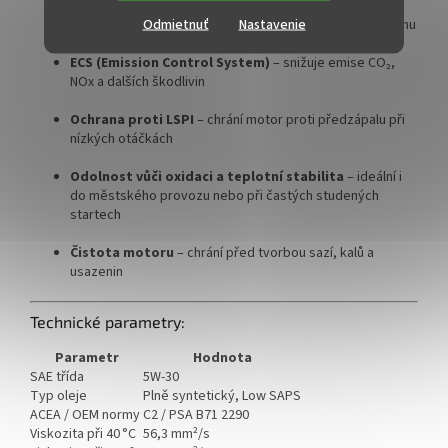
Fuel Economy
– úspora paliva až o 6 % při studených
Odmietnuť
Nastavenie
startech, průměrná úspora 2,5 % v kombinovaném režimu
ECS (Emission Control System)
– snižuje emise CO₂,
NOx a dalších škodlivin
Ochrana proti LSPI
– chrání motor proti předzápalu při
nízkých otáčkách
Odolnost vůči oxidaci a teplotní stabilita
– ideální i
do městského provozu nebo při častých studených
startech
Čistota motoru
– chrání před tvorbou sazí, kalů a
usazenin
Technické parametry:
Parametr
Hodnota
SAE třída
5W-30
Typ oleje
Plně syntetický, Low SAPS
ACEA / OEM normy
C2 / PSA B71 2290
Viskozita při 40 °C
56,3 mm²/s