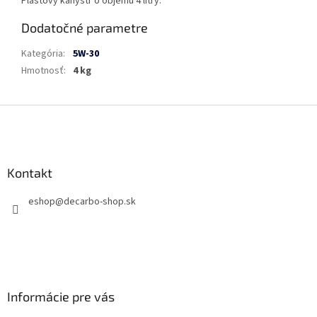
Plastový kanystr o objemu 4 litry.
Dodatočné parametre
Kategória
:
5W-30
Hmotnosť
:
4 kg
Z
á
p
ä
Kontakt
t
i
eshop
@
decarbo-shop.sk
e
Informácie pre vás