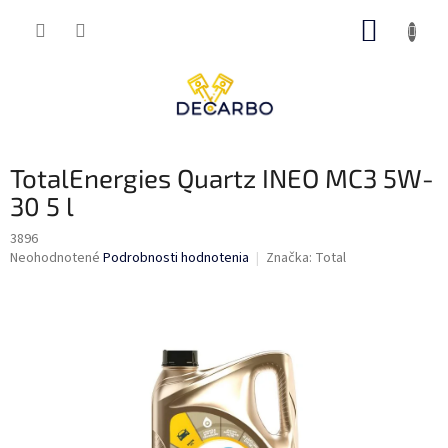
Prejsť
NÁKUP
na
obsah
KOŠÍK
TotalEnergies Quartz INEO MC3 5W-
30 5 l
3896
Priemerné
Neohodnotené
Podrobnosti hodnotenia
Značka:
Total
hodnotenie
produktu
je
0,0
z
5
hviezdičiek.