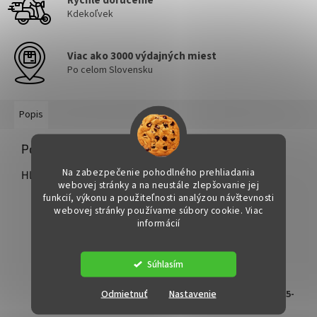
Rýchle doručenie
Kdekoľvek
Viac ako 3000 výdajných miest
Po celom Slovensku
Popis
Podrobný popis
Na zabezpečenie pohodlného prehliadania
Hlavní výhody:
webovej stránky a na neustále zlepšovanie jej
funkcií, výkonu a použiteľnosti analýzou návštevnosti
Schválen dle:
webovej stránky používame súbory cookie. Viac
–
ACEA C3
informácií
–
API SP
–
BMW LongLife-04
–
MB-Approval 229.52 / 229.51
Súhlasím
–
Opel OV 040 1547 – G30 / D30
–
Doporučeno pro Kia
Odmietnuť
Nastavenie
–
Splňuje požadavky: Chrysler MS-11106, Fiat 9.55535-
S3, VW 505.01