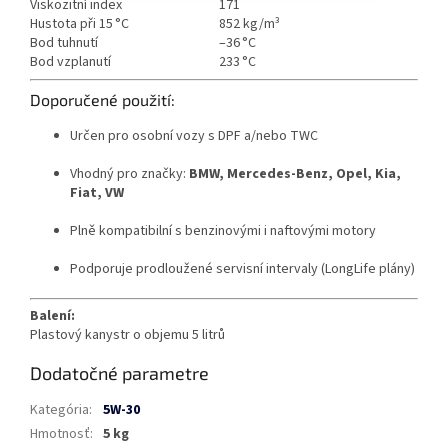
Viskozitní index
171
Hustota při 15 °C
852 kg/m³
Bod tuhnutí
–36 °C
Bod vzplanutí
233 °C
Doporučené použití:
Určen pro osobní vozy s DPF a/nebo TWC
Vhodný pro značky:
BMW, Mercedes-Benz, Opel, Kia,
Fiat, VW
Plně kompatibilní s benzinovými i naftovými motory
Podporuje prodloužené servisní intervaly (LongLife plány)
Balení:
Plastový kanystr o objemu 5 litrů
Dodatočné parametre
Kategória
:
5W-30
Hmotnosť
:
5 kg