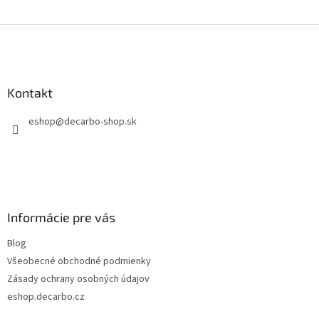
Z
á
p
ä
Kontakt
t
i
eshop
@
decarbo-shop.sk
e
Informácie pre vás
Blog
Všeobecné obchodné podmienky
Zásady ochrany osobných údajov
eshop.decarbo.cz