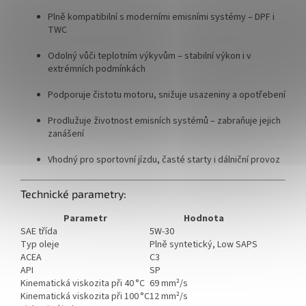
Plně kompatibilní s moderními emisními systémy – DPF i
TWC
Odolný vůči teplotním výkyvům – stabilní výkon i v
extrémních podmínkách
Podporuje čistotu motoru, snižuje usazeniny a opotřebení
Prodlužuje životnost emisních systémů – zabraňuje jejich
zanášení
Vhodný pro sportovní jízdu, časté starty i dálniční provoz
Technické parametry:
Parametr
Hodnota
SAE třída
5W-30
Typ oleje
Plně syntetický, Low SAPS
ACEA
C3
API
SP
Kinematická viskozita při 40 °C
69 mm²/s
Kinematická viskozita při 100 °C
12 mm²/s