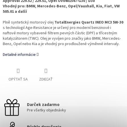
Approval 229.52 / 229.51, Opel OV0401547-G30 / D30
Vhodný pro: BMW, Mercedes-Benz, Opel/Vauxhall, Kia, Fiat, VW
505.01 a další
Plně syntetický motorový olej
TotalEnergies Quartz INEO MC3 5W-30
s technologií Age-Resistance je určený pro moderní benzinové i
naftové motory vybavené filtrem pevných částic (DPF) a třícestným
katalyzátorem (TWC). Olej je vyvíjen pro značky jako BMW, Mercedes-
Benz, Opel nebo Kia a je vhodný pro prodloužené výměnné intervaly.
Detailné informácie
OPÝTAŤ SA
ZDIEĽAŤ
Darček zadarmo
Pre všetky objednávky