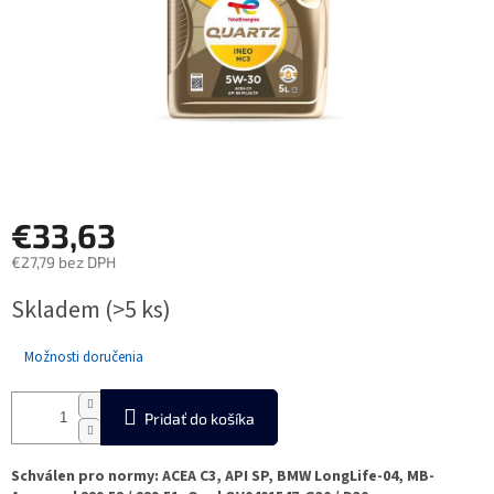
€33,63
€27,79 bez DPH
Jednotková
Skladem
(>5 ks)
cena:
Možnosti doručenia
Pridať do košíka
Schválen pro normy: ACEA C3, API SP, BMW LongLife-04, MB-