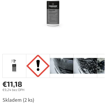
€11,18
€9,24 bez DPH
Jednotková
Skladem
(2 ks)
cena: