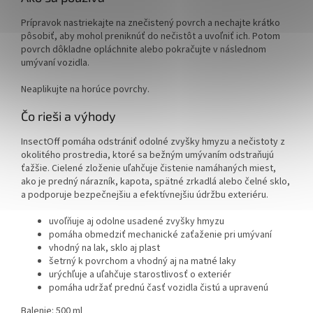
Prípravok nastriekajte na znečistený povrch a nechajte krátko
pôsobiť, aby mohol preniknúť do nečistôt a uvoľniť ich. Potom
povrch dôkladne opláchnite alebo pokračujte v následnom
umývaní vozidla.
Neaplikujte na horúce povrchy.
Čo rieši a výhody
InsectOff pomáha odstrániť odolné zvyšky hmyzu a nečistoty z
okolitého prostredia, ktoré sa bežným umývaním odstraňujú
ťažšie. Cielené zloženie uľahčuje čistenie namáhaných miest,
ako je predný nárazník, kapota, spätné zrkadlá alebo čelné sklo,
a podporuje bezpečnejšiu a efektívnejšiu údržbu exteriéru.
uvoľňuje aj odolne usadené zvyšky hmyzu
pomáha obmedziť mechanické zaťaženie pri umývaní
vhodný na lak, sklo aj plast
šetrný k povrchom a vhodný aj na matné laky
urýchľuje a uľahčuje starostlivosť o exteriér
pomáha udržať prednú časť vozidla čistú a upravenú
Balenie: 500 ml