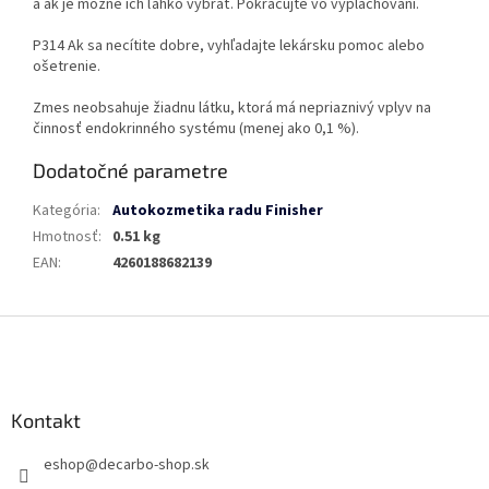
a ak je možné ich ľahko vybrať. Pokračujte vo vyplachovaní.
P314 Ak sa necítite dobre, vyhľadajte lekársku pomoc alebo
ošetrenie.
Zmes neobsahuje žiadnu látku, ktorá má nepriaznivý vplyv na
činnosť endokrinného systému (menej ako 0,1 %).
Dodatočné parametre
Kategória
:
Autokozmetika radu Finisher
Hmotnosť
:
0.51 kg
EAN
:
4260188682139
Z
á
p
ä
Kontakt
t
i
eshop
@
decarbo-shop.sk
e