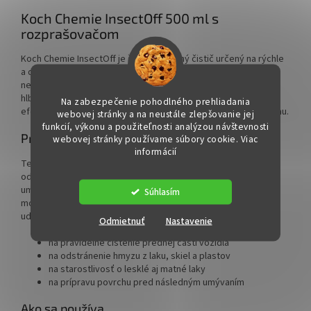
Koch Chemie InsectOff 500 ml s
rozprašovačom
Koch Chemie InsectOff je špecializovaný čistič určený na rýchle
a dôkladné odstránenie zvyškov hmyzu a ďalších odolných
nečistôt z vonkajších častí vozidla. Kvalitné zloženie preniká
hlboko do usadenín na laku, skle aj plastoch a pomáha ich
Na zabezpečenie pohodlného prehliadania
efektívne uvoľniť bez zbytočne agresívneho zásahu do povrchu.
webovej stránky a na neustále zlepšovanie jej
funkcií, výkonu a použiteľnosti analýzou návštevnosti
Pre koho je
webovej stránky používame súbory cookie. Viac
informácií
Tento prípravok je vhodný pre každého, kto chce bezpečne
odstrániť zaschnutý hmyz a cestné nečistoty pred hlavným
umývaním vozidla. Hodí sa pre majiteľov osobných áut,
Súhlasím
motocyklov a ďalších dopravných prostriedkov, ktorí chcú
udržať exteriér čistý a v skvelom stave.
Odmietnuť
Nastavenie
na pravidelné čistenie prednej časti vozidla
na odstránenie hmyzu z laku, skiel a plastov
na starostlivosť o lesklé aj matné laky
na prípravu povrchu pred následným umývaním
Ako sa používa