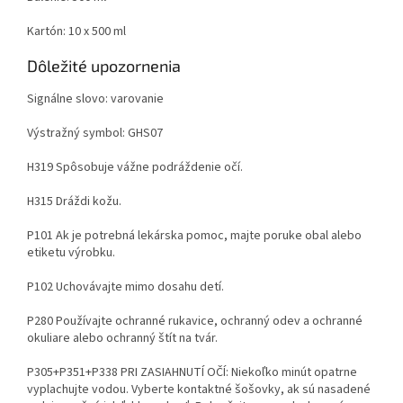
Kartón: 10 x 500 ml
Dôležité upozornenia
Signálne slovo: varovanie
Výstražný symbol: GHS07
H319 Spôsobuje vážne podráždenie očí.
H315 Dráždi kožu.
P101 Ak je potrebná lekárska pomoc, majte poruke obal alebo
etiketu výrobku.
P102 Uchovávajte mimo dosahu detí.
P280 Používajte ochranné rukavice, ochranný odev a ochranné
okuliare alebo ochranný štít na tvár.
P305+P351+P338 PRI ZASIAHNUTÍ OČÍ: Niekoľko minút opatrne
vyplachujte vodou. Vyberte kontaktné šošovky, ak sú nasadené