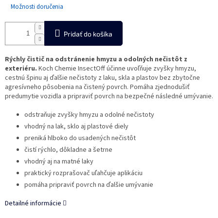
Možnosti doručenia
Pridať do košíka
Rýchly čistič na odstránenie hmyzu a odolných nečistôt z
exteriéru.
Koch Chemie InsectOff účinne uvoľňuje zvyšky hmyzu,
cestnú špinu aj ďalšie nečistoty z laku, skla a plastov bez zbytočne
agresívneho pôsobenia na čistený povrch. Pomáha zjednodušiť
predumytie vozidla a pripraviť povrch na bezpečné následné umývanie.
odstraňuje zvyšky hmyzu a odolné nečistoty
vhodný na lak, sklo aj plastové diely
preniká hlboko do usadených nečistôt
čistí rýchlo, dôkladne a šetrne
vhodný aj na matné laky
praktický rozprašovač uľahčuje aplikáciu
pomáha pripraviť povrch na ďalšie umývanie
Detailné informácie