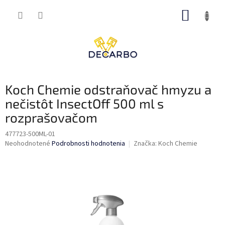
Prejsť
NÁKUP
na
obsah
KOŠÍK
Koch Chemie odstraňovač hmyzu a
nečistôt InsectOff 500 ml s
rozprašovačom
477723-500ML-01
Priemerné
Neohodnotené
Podrobnosti hodnotenia
Značka:
Koch Chemie
hodnotenie
produktu
je
0,0
z
5
hviezdičiek.