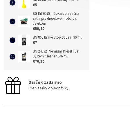
€5
BG Kit 6575 – Dekarbonizačná
sada pre dieselové motory s
lievikom
€59,60
BG 860 Brake Stop Squeal 30 ml
€7
BG 24532 Premium Diesel Fuel
System Cleaner 946 ml
€70,30
Darček zadarmo
Pre všetky objednávky
Z
á
p
ä