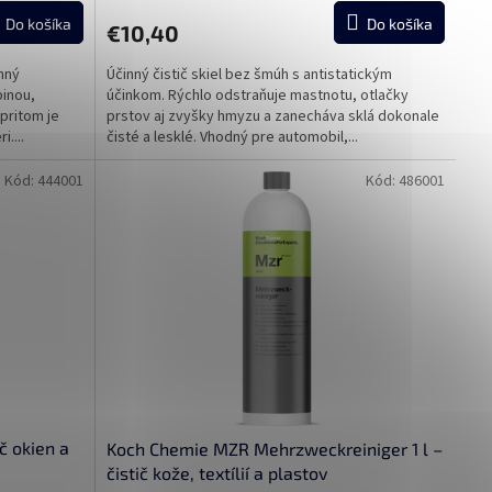
Do košíka
Do košíka
€10,40
nný
Účinný čistič skiel bez šmúh s antistatickým
pinou,
účinkom. Rýchlo odstraňuje mastnotu, otlačky
pritom je
prstov aj zvyšky hmyzu a zanecháva sklá dokonale
....
čisté a lesklé. Vhodný pre automobil,...
Kód:
444001
Kód:
486001
ič okien a
Koch Chemie MZR Mehrzweckreiniger 1 l –
čistič kože, textílií a plastov