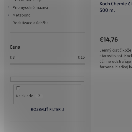
Prevodové oleje
Koch Chemie či
Priemyselné mazivá
500 ml
Metabond
Reaktivace a údržba
€14,76
Cena
Jemný čistič kože 
starostlivosť. Ko
€
8
€
15
účinne odstraňuje
farbenej hladkej ko
Na sklade
7
ROZBALIŤ FILTER