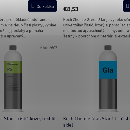
Do košíka
€8,53
riéru pre dôkladné odstránenie
Koch Chemie Green Star je vysoko úči
mie InsideUp čistí plasty, výplne
univerzálny čistič, ktorý si poradí so š
hože aj podlahy a pomáha
mastnotou aj zaschnutým hmyzom – a 
ži a upravený...
šetrný k povrchom v interiéri aj exteriéri
Kód:
2607
Star – čistič kože, textílií
Koch Chemie Glas Star 1 l – čist
skiel