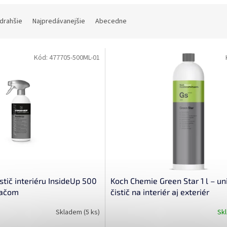
jdrahšie
Najpredávanejšie
Abecedne
Kód:
477705-500ML-01
stič interiéru InsideUp 500
Koch Chemie Green Star 1 l – un
vačom
čistič na interiér aj exteriér
Skladem
(5 ks)
Sk