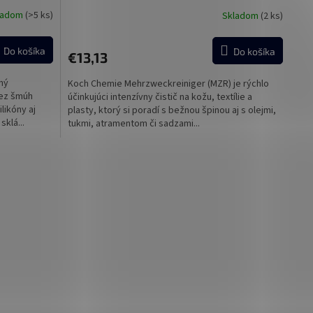
ladom
(>5 ks)
Skladom
(2 ks)
Do košíka
Do košíka
€13,13
ný
Koch Chemie Mehrzweckreiniger (MZR) je rýchlo
bez šmúh
účinkujúci intenzívny čistič na kožu, textílie a
likóny aj
plasty, ktorý si poradí s bežnou špinou aj s olejmi,
sklá...
tukmi, atramentom či sadzami...