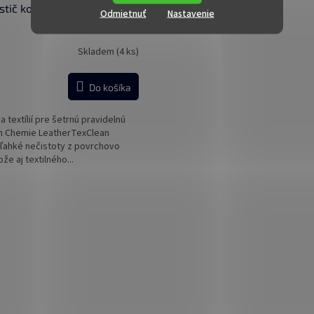
stič kože LeatherTexClean
Odmietnuť
Nastavenie
Skladem
(4 ks)
Do košíka
a textílií pre šetrnú pravidelnú
ch Chemie LeatherTexClean
 ľahké nečistoty z povrchovo
že aj textilného...
O
v
l
á
d
a
c
i
e
p