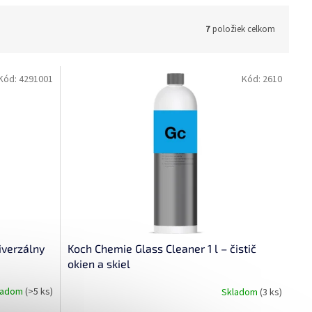
7
položiek celkom
Kód:
4291001
Kód:
2610
iverzálny
Koch Chemie Glass Cleaner 1 l – čistič
okien a skiel
ladom
(>5 ks)
Skladom
(3 ks)