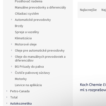
Posilňovač riadenia
R
Manuálne prevodovky a diferenciály
a
Najlacnejšie
Na
Chladiaci systém
d
e
Automatické prevodovky
V
n
Brzdy
ý
i
Spreje a vazelíny
p
e
Klimatizácia
i
p
Motorové oleje
s
r
p
Oleje pre automatické prevodovky
o
r
d
Oleje do manuálnych prevodoviek a
diferenciálov
o
u
d
k
BG Prísady do paliva
u
t
Čističe palivovej sústavy
k
o
Motorky
t
v
Koch Chemie či
Lievice na aplikáciu
o
ml s rozprašo
Petro-Canada
v
Total
Autokozmetika