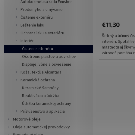
Autokozmetika radu Finisher
Priemerné
Predumytie a umývanie
hodnotenie
Čistenie exteriéru
produktu
€11,30
je
Leštenie laku
5,0
Ochrana laku a exteriéru
Šetrný a účinný čis
z
Interiér
interiéri. Spoľahl
5
mastnotu aj škvrn
hviezdičiek.
Čistenie interiéru
zároveň pomáha chr
Ošetrenie plastov a povrchov
Displeje, vône a osvieženie
Koža, textil a Alcantara
Keramická ochrana
Keramické šampóny
Reaktivácia a údržba
Údržba keramickej ochrany
Príslušenstvo a aplikácia
Motorové oleje
Oleje automatickej prevodovky