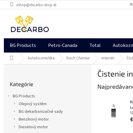
Prejsť
B
eshop@decarbo-shop.sk
na
obsah
BG Products
Petro-Canada
Total
Autokoz
Domov
Autokozmetika
Koch Chemie
Interiér
Čis
B
Čistenie i
o
Preskočiť
č
Kategórie
kategórie
Najpredávane
n
ý
BG Products
p
K
Olejový systém
a
L
BG dekarbonizačné sady
n
S
e
€
Benzínový motor
l
Dieselový motor