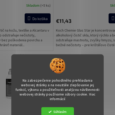
Skladom
(>5 ks)
Sk
Do košíka
€11,43
tič na kožu, textílie a Alcantaru v
Koch Chemie Glas Star je koncentrova
ivo odstraňuje nečistoty,
alkoholový čistič skla, ktorý rýchlo a 
y bez poškodenia povrchu a
odstraňuje mastnotu, zvyšky hmyzu, si
ániť materiál...
bežné nečistoty – pre krištáľovo čisté 
Kód:
477713-500ML-01
Na zabezpečenie pohodlného prehliadania
webovej stránky a na neustále zlepšovanie jej
funkcií, výkonu a použiteľnosti analýzou návštevnosti
webovej stránky používame súbory cookie. Viac
informácií
Súhlasím