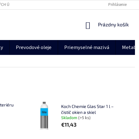
ÝCH ÚDAJOV
ESHOP.DECARBO.CZ
Prihlásenie
NÁKUPNÝ
Prázdny košík
KOŠÍK
ky
Prevodové oleje
Priemyselné mazivá
Metab
nteriéru
Koch Chemie Glas Star 1 l –
čistič okien a skiel
Skladom
(>5 ks)
€11,43