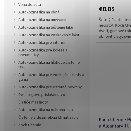
Vôňa do auta
€8,05
Autokozmetika na okná
Šetrný čistič inte
Autokozmetika na umývanie
nečistôt. Koch Che
Autokozmetika na leštenie laku
dverí, gumové ro
Autokozmetika na voskovanie laku
obnoviť čistý, svie
Autokozmetika pre interiér
Autokozmetika pre kolesá a
pneumatiky
Autokozmetika na hĺbkové čistenie
laku
Autokozmetika pre vonkajšie plasty a
guma
Autokozmetika pre ostatné povrchy
Detailingové príslušenstvo
Čističe mastnoty
Autokozmetika na ochranu laku
Čistenie a dezinfekcia klimatizácie
Koch Chemie Pol 
Koch Chemie
a Alcantary 1 l