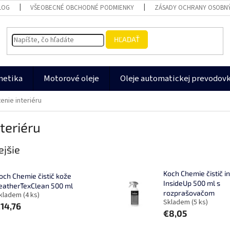
LOG
VŠEOBECNÉ OBCHODNÉ PODMIENKY
ZÁSADY OCHRANY OSOBN
HĽADAŤ
metika
Motorové oleje
Oleje automatickej prevodov
tenie interiéru
nteriéru
jšie
Koch Chemie čistič i
och Chemie čistič kože
InsideUp 500 ml s
eatherTexClean 500 ml
rozprašovačom
kladem
(4 ks)
Skladem
(5 ks)
14,76
€8,05