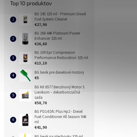
Top 10 produktov
BG 245 325 ml - Premium Diesel
Fuel System Cleaner
€27,90
BG 208 44K Platinum Power
Enhancer 325 ml
€26,60
BG 109 Epr Compression
Performance Restoration 325 ml
€13,10
BG lievik pre dieselové motory
€5
BG Kit 6577 Benzínový Motor S
Lievikom – dekarbonizačná
sada
€58,70
BG PD14 Dfc Plus Hp2 - Diesel
Fuel Conditioner All Season 946
ml
€41,90
BG lievik na plechovky 325 ml