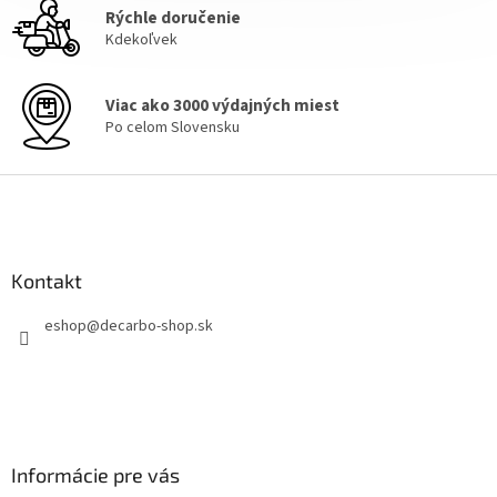
Rýchle doručenie
i
e
Kdekoľvek
p
r
v
Viac ako 3000 výdajných miest
k
Po celom Slovensku
y
v
Z
ý
á
p
i
p
s
ä
u
Kontakt
t
i
eshop
@
decarbo-shop.sk
e
Informácie pre vás