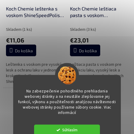
o
o
d
Koch Chemie leštenka s
Koch Chemie leštiaca
v
u
voskom ShineSpeedPolish
pasta s voskom
k
250 ml
PowerSpeedPolish 250 ml
t
Skladem
(1 ks)
Skladem
(3 ks)
o
€11,06
€23,01
v
Do košíka
Do košíka
Leštenka s voskom pre vysoký
Leštiaca pasta s voskom pre
lesk a ochranu laku v jednom
korekciu laku, vysoký lesk a
kroku. Koch Chemie
ochranu v jednom kroku. Koch
ShineSpeedPolish ošetruje lak,
Chemie PowerSpeedPolish
zvýrazňuje jeho lesk a zároveň
pomáha odstrániť hologramy,
Na zabezpečenie pohodlného prehliadania
vytvára ochrannú vrstvu, ktorá
stopy po leštení aj jemné
webovej stránky a na neustále zlepšovanie jej
pomáha...
škrabance a...
funkcií, výkonu a použiteľnosti analýzou návštevnosti
webovej stránky používame súbory cookie. Viac
informácií
Súhlasím