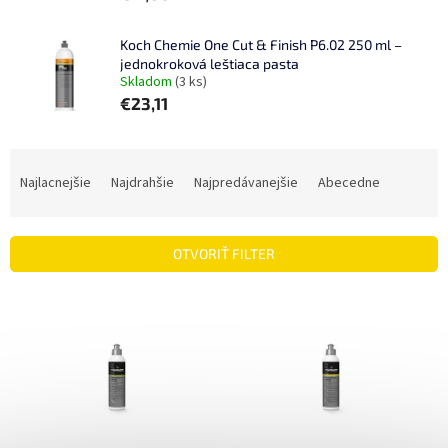
Koch Chemie One Cut & Finish P6.02 250 ml –
jednokroková leštiaca pasta
Skladom
(3 ks)
€23,11
R
a
Najlacnejšie
Najdrahšie
Najpredávanejšie
Abecedne
d
e
n
OTVORIŤ FILTER
i
e
V
p
ý
r
p
o
i
d
s
u
p
k
r
t