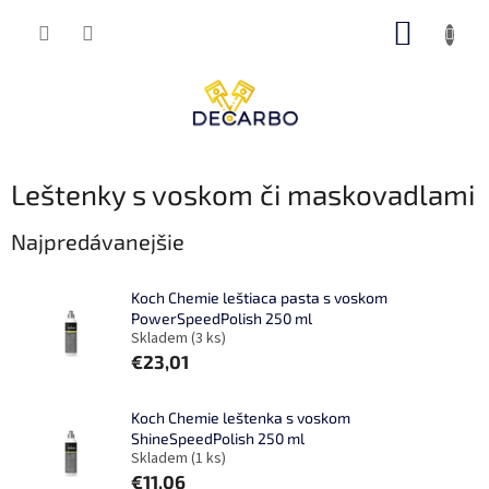
Prejsť
NÁKUP
na
obsah
KOŠÍK
Leštenky s voskom či maskovadlami
Najpredávanejšie
Koch Chemie leštiaca pasta s voskom
PowerSpeedPolish 250 ml
Skladem
(3 ks)
€23,01
Koch Chemie leštenka s voskom
ShineSpeedPolish 250 ml
Skladem
(1 ks)
€11,06