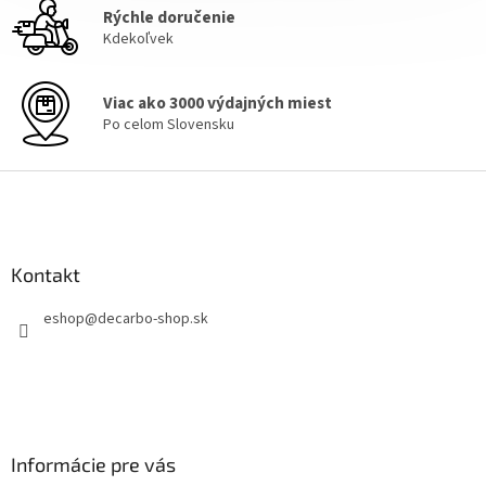
Rýchle doručenie
i
e
Kdekoľvek
p
r
v
Viac ako 3000 výdajných miest
k
Po celom Slovensku
y
v
Z
ý
á
p
i
p
s
ä
u
Kontakt
t
i
eshop
@
decarbo-shop.sk
e
Informácie pre vás