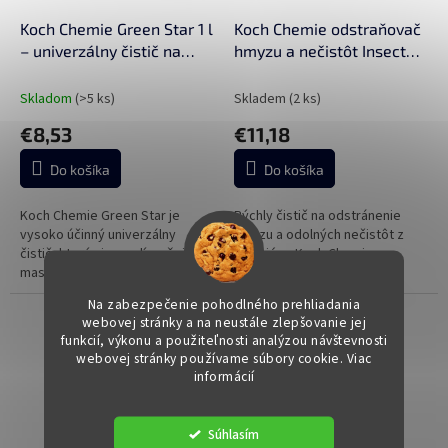
o
o
d
Koch Chemie Green Star 1 l
Koch Chemie odstraňovač
v
u
– univerzálny čistič na
hmyzu a nečistôt InsectOff
k
interiér aj exteriér
500 ml s rozprašovačom
t
Skladom
(>5 ks)
Skladem
(2 ks)
o
€8,53
€11,18
v
Do košíka
Do košíka
Koch Chemie Green Star je
Rýchly čistič na odstránenie
vysoko účinný univerzálny
hmyzu a odolných nečistôt z
čistič, ktorý si poradí so špinou,
exteriéru. Koch Chemie
mastnotou aj zaschnutým
InsectOff účinne uvoľňuje
hmyzom – a pritom je šetrný k
zvyšky hmyzu, cestnú špinu aj
Na zabezpečenie pohodlného prehliadania
povrchom v interiéri aj
ďalšie nečistoty z laku, skla a
webovej stránky a na neustále zlepšovanie jej
exteriéri....
plastov...
funkcií, výkonu a použiteľnosti analýzou návštevnosti
webovej stránky používame súbory cookie. Viac
informácií
Súhlasím