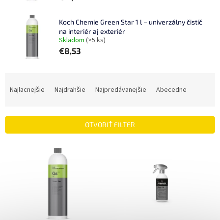
Koch Chemie Green Star 1 l – univerzálny čistič
na interiér aj exteriér
Skladom
(>5 ks)
€8,53
R
a
Najlacnejšie
Najdrahšie
Najpredávanejšie
Abecedne
d
e
n
OTVORIŤ FILTER
i
e
V
p
ý
r
p
o
i
d
s
u
p
k
r
t