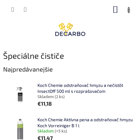
Prejsť
NÁKUP
na
obsah
KOŠÍK
Špeciálne čističe
Najpredávanejšie
Koch Chemie odstraňovač hmyzu a nečistôt
InsectOff 500 ml s rozprašovačom
Skladem
(2 ks)
€11,18
Koch Chemie Aktívna pena a odstraňovač hmyzu
Koch Vorreiniger B 1 l
Skladom
(>5 ks)
€11,47